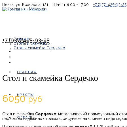
Перейти
Пенза, ул. Краснова, 121
Пн-Пт 8:00 - 17:00
+7 (937) 425-93-25
к
содержимому
Главная
>
+7 (937) 425-93-25
Столы и скамейки
>
Стол и скамейка Сердечко
ГЛАВНАЯ
Стол и скамейка Сердечко
КРЕСТЫ
6050
руб
Стол и скамейка
Сердечко
: металлический прямоугольный стол
ОГРАДЫ
верхом на надежных стойках с рисунком на спинке в виде
серд