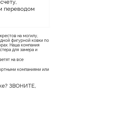
 счету,
м переводом
крестов на могилу,
одной фигурной ковки по
рах. Наша компания
стера для замера и
етят на все
портными компаниями или
вке? ЗВОНИТЕ,