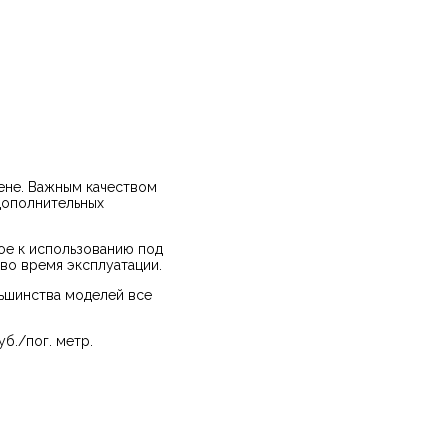
ене. Важным качеством
 дополнительных
ое к использованию под
во время эксплуатации.
льшинства моделей все
б./пог. метр.