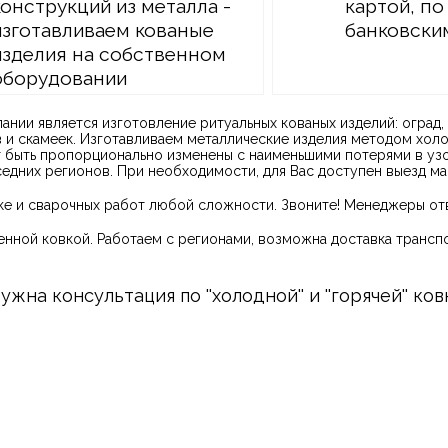
конструкций из металла -
картой, по
изготавливаем кованые
банковски
изделия на собственном
оборудовании
нии является изготовление ритуальных кованых изделий: оград, 
ов и скамеек. Изготавливаем металлические изделия методом хол
 быть пропорционально изменены с наименьшими потерями в узо
седних регионов. При необходимости, для Вас доступен выезд ма
е и сварочных работ любой сложности. Звоните! Менеджеры отв
венной ковкой. Работаем с регионами, возможна доставка транс
на консультация по ''холодной'' и ''горячей'' ко