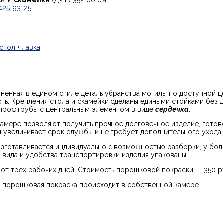
см и
скамейки
(Д×Ш) 35×100 см.
 425-93-25
стол + лавка
ненная в едином стиле деталь убранства могилы по доступной ц
сть. Крепления стола и скамейки сделаны едиными стойками без
з профтрубы с центральным элементом в виде
сердечка
.
камере позволяют получить прочное долговечное изделие, готов
увеличивает срок службы и не требует дополнительного ухода 
 изготавливается индивидуально с возможностью разборки, у бо
 вида и удобства транспортировки изделия упакованы.
 от трех рабочих дней. Стоимость порошковой покраски — 350 ру
 порошковая покраска происходит в собственной камере.