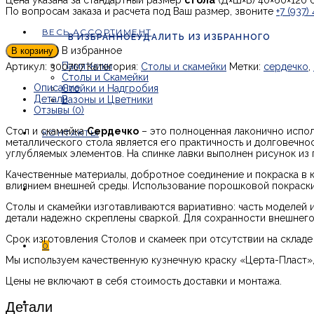
Цена указана за стандартный размер
стола
(Д×Ш×В) 40×60×120 
По вопросам заказа и расчета под Ваш размер, звоните
+7 (937)
ВЕСЬ АССОРТИМЕНТ
В ИЗБРАННОЕ
УДАЛИТЬ ИЗ ИЗБРАННОГО
В избранное
В корзину
Памятники
Артикул:
300707
Категория:
Столы и скамейки
Метки:
сердечко
,
Столы и Скамейки
Описание
Стойки и Надгробия
Детали
Вазоны и Цветники
Отзывы (0)
Стол и скамейка
Сердечко
– это полноценная лаконично испол
КОНТАКТЫ
металлического стола является его практичность и долговечно
углубляемых элементов. На спинке лавки выполнен рисунок и
Качественные материалы, добротное соединение и покраска в 
влиянием внешней среды. Использование порошковой покраски 
Столы и скамейки изготавливаются вариативно: часть моделей
детали надежно скреплены сваркой. Для сохранности внешнего
Срок изготовления Столов и скамеек при отсутствии на складе
0
Мы используем качественную кузнечную краску «Церта-Пласт»,
Цены не включают в себя стоимость доставки и монтажа.
Детали