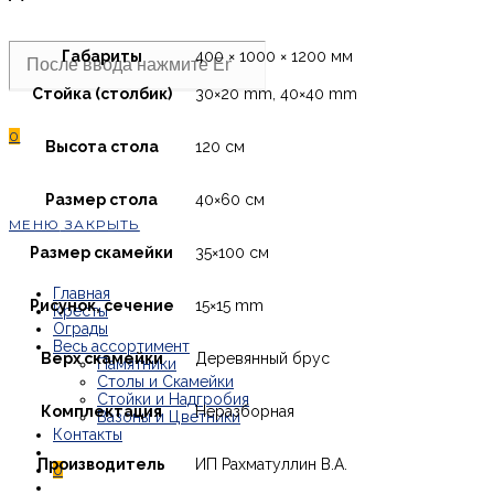
Search
Габариты
400 × 1000 × 1200 мм
this
website
Стойка (столбик)
30×20 mm, 40×40 mm
0
Высота стола
120 см
Размер стола
40×60 см
МЕНЮ
ЗАКРЫТЬ
Размер скамейки
35×100 см
Главная
Рисунок, сечение
15×15 mm
Кресты
Ограды
Весь ассортимент
Верх скамейки
Деревянный брус
Памятники
Столы и Скамейки
Стойки и Надгробия
Комплектация
Неразборная
Вазоны и Цветники
Контакты
Производитель
ИП Рахматуллин В.А.
0