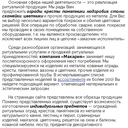
Основная сфера нашей деятельности — это реализация
ритуальной продукции.
Мы рады Вам
предложить
ограды
,
кресты
,
памятники
,
надгробия
,
столы
,
скамейки
,
цветники
и прочую продукцию из металла. Для Вас
на выбор несколько вариантов покраски и обилие цветовых
решений. Все операции по обработке, сварке, ковке, покраске
мы проводим в своих помещениях на собственном
оборудовании, т.е. мы являемся производителем, что
исключает всех лишних лиц в цепочке
«
заказчик-исполнитель
».
Среди разнообразия организаций, занимающихся
ритуальными услугами и продажей ритуальных
принадлежностей,
компания «Макария»
занимает нишу
послепохоронного оформления мест погребения. Мы
специализируемся на изделиях из металла: кованые ограды,
кресты, памятники, вазоны и цветники, прочие изделия из
профилированной трубы. В исчерпывающем списке
представленных моделей (в
ассортименте
их более 200) Вы
найдете подходящий вариант, отвечающий материальным и
эстетическим запросам.
На страницах сайта представлены все образцы продукции.
Помимо представленных изделий, существует возможность
изготовления
индивидуальных предметов
— ограждений,
ритуальных оград, крестов, памятников из металла и
натурального камня, лестниц и перил, сувенирных
изделий, мангалов, цветочниц, решеток на окна и балконы,
кованой мебели, люстр, предметов декоративного