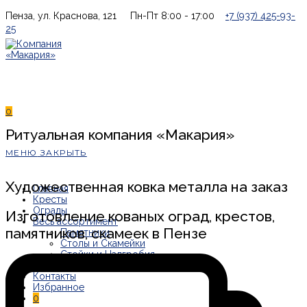
Перейти
Пенза, ул. Краснова, 121
Пн-Пт 8:00 - 17:00
+7 (937) 425-93-
к
25
содержимому
0
Ритуальная компания «Макария»
МЕНЮ
ЗАКРЫТЬ
Художественная ковка металла на заказ
Главная
Кресты
Ограды
Изготовление кованых оград, крестов,
Весь ассортимент
памятников, скамеек в Пензе
Памятники
Столы и Скамейки
Стойки и Надгробия
Вазоны и Цветники
Контакты
0