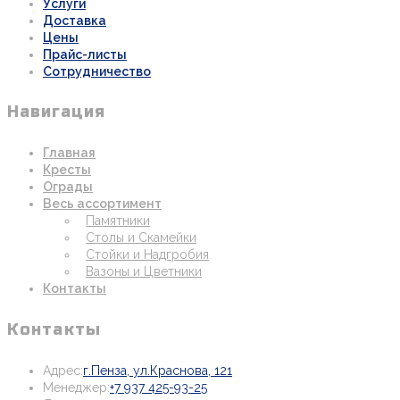
Услуги
Доставка
Цены
Прайс-листы
Сотрудничество
Навигация
Главная
Кресты
Ограды
Весь ассортимент
Памятники
Столы и Скамейки
Стойки и Надгробия
Вазоны и Цветники
Контакты
Контакты
Откроется
Адрес:
г.Пенза, ул.Краснова, 121
Откроется
в
Менеджер:
+7 937 425-93-25