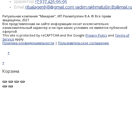
Откроется
в
новой
Директор:
+7 937 425-95-95
в
вашем
вкладке
Email:
ritualagent58@gmail.com vadim.rakhmatullin.81@mail.r
вашем
приложении
Ритуальная компания "Макария", ИП Рахматуллин В.А. © Все права
приложении
защищены, 2021
Вся представленная на сайте информация носит исключительно
ознакомительный характер и ни при каких условиях не является публичной
офертой.
This site is protected by reCAPTCHA and the Google
Privacy Policy
and
Terms of
Service
apply.
Политика конфиденциальности
|
Пользовательское соглашение
×
×
Корзина