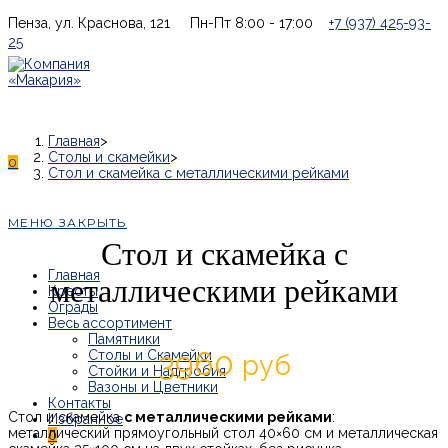
Перейти
Пенза, ул. Краснова, 121
Пн-Пт 8:00 - 17:00
+7 (937) 425-93-
к
25
содержимому
Главная
>
Столы и скамейки
>
0
Стол и скамейка с металлическими рейками
МЕНЮ
ЗАКРЫТЬ
Стол и скамейка с
Главная
металлическими рейками
Кресты
Ограды
Весь ассортимент
Памятники
3960
Столы и Скамейки
руб
Стойки и Надгробия
Вазоны и Цветники
Контакты
Стол и скамейка
с металлическими рейками
:
металлический прямоугольный стол 40×60 см и металлическая
0