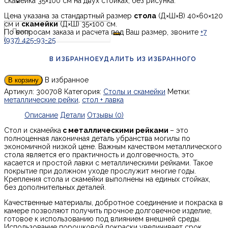
скамейка 35×100 см на двух стойках, без рисунка.
Цена указана за стандартный размер
стола
(Д×Ш×В) 40×60×120
см и
скамейки
(Д×Ш) 35×100 см.
По вопросам заказа и расчета под Ваш размер, звоните
+7
(937) 425-93-25
В ИЗБРАННОЕ
УДАЛИТЬ ИЗ ИЗБРАННОГО
В избранное
В корзину
Артикул:
300708
Категория:
Столы и скамейки
Метки:
металлические рейки
,
стол + лавка
Описание
Детали
Отзывы (0)
Стол и скамейка
с металлическими рейками
– это
полноценная лаконичная деталь убранства могилы по
экономичной низкой цене. Важным качеством металлического
стола является его практичность и долговечность, это
касается и простой лавки с металлическими рейками. Такое
покрытие при должном уходе прослужит многие годы.
Крепления стола и скамейки выполнены на единых стойках,
без дополнительных деталей.
Качественные материалы, добротное соединение и покраска в
камере позволяют получить прочное долговечное изделие,
готовое к использованию под влиянием внешней среды.
Использование порошковой покраски увеличивает срок