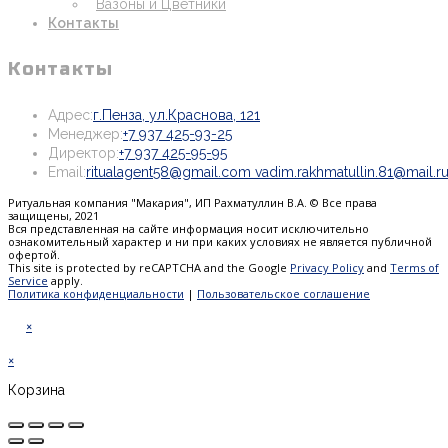
Вазоны и Цветники
Контакты
Контакты
Откроется
Адрес:
г.Пенза, ул.Краснова, 121
Откроется
в
Менеджер:
+7 937 425-93-25
Откроется
в
новой
Директор:
+7 937 425-95-95
в
вашем
вкладке
Email:
ritualagent58@gmail.com vadim.rakhmatullin.81@mail.r
вашем
приложении
Ритуальная компания "Макария", ИП Рахматуллин В.А. © Все права
приложении
защищены, 2021
Вся представленная на сайте информация носит исключительно
ознакомительный характер и ни при каких условиях не является публичной
офертой.
This site is protected by reCAPTCHA and the Google
Privacy Policy
and
Terms of
Service
apply.
Политика конфиденциальности
|
Пользовательское соглашение
×
×
Корзина