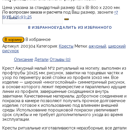
Цена указана за стандартный размер (Ш х В) 800 х 2200 мм.
По вопросам заказа и расчета под Ваш размер, звоните
+7
(937) 425-93-25
В ИЗБРАННОЕ
УДАЛИТЬ ИЗ ИЗБРАННОГО
В избранное
В корзину
Артикул:
200304
Категория:
Кресты
Метки:
ажурный
,
широкий
рисунок
Описание
Детали
Отзывы (0)
Крест Ажурный малый №2 ритуальный на могилу, выполнен из
профтрубы 30х25 мм; рисунок, завитки на торцевых частях и
узор по периметру всей стойки из профиля 10х10 мм. Все
изделие — широкий «многослойный» симметричный рисунок,
в основе которого лежит перекрестие и параллельно идущие
линии из профиля, завершенные сходящимися внутрь
завитками. Качественные материалы, добротное соединение и
покраска в камере позволяют получить прочное долговечное
изделие, готовое к использованию под влиянием внешней
среды. Использование порошковой покраски увеличивает
срок службы и не требует дополнительного ухода во время
эксплуатации.
Кресты ритуальные изготавливаются неразборные, все детали