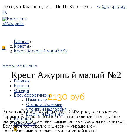
Перейти
Пенза, ул. Краснова, 121
Пн-Пт 8:00 - 17:00
+7 (937) 425-93-
к
25
содержимому
Главная
>
Кресты
>
0
Крест Ажурный малый №2
МЕНЮ
ЗАКРЫТЬ
Крест Ажурный малый №2
Главная
Кресты
Ограды
2130
руб
Весь ассортимент
Памятники
Столы и Скамейки
Стойки и Надгробия
Ритуальный крест Ажурный малый №2: рисунок по всему
Вазоны и Цветники
периметру словно обводит основные линии креста, а все
Контакты
оконечности обрамлены симметричным узором из завитков.
Долговечное изделие с широким украшением
0
повторяющимися элементами фигурной ковки.