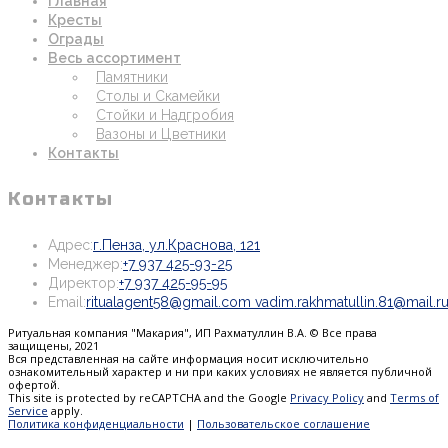
Главная
Кресты
Ограды
Весь ассортимент
Памятники
Столы и Скамейки
Стойки и Надгробия
Вазоны и Цветники
Контакты
Контакты
Откроется
Адрес:
г.Пенза, ул.Краснова, 121
Откроется
в
Менеджер:
+7 937 425-93-25
Откроется
в
новой
Директор:
+7 937 425-95-95
в
вашем
вкладке
Email:
ritualagent58@gmail.com vadim.rakhmatullin.81@mail.r
вашем
приложении
Ритуальная компания "Макария", ИП Рахматуллин В.А. © Все права
приложении
защищены, 2021
Вся представленная на сайте информация носит исключительно
ознакомительный характер и ни при каких условиях не является публичной
офертой.
This site is protected by reCAPTCHA and the Google
Privacy Policy
and
Terms of
Service
apply.
Политика конфиденциальности
|
Пользовательское соглашение