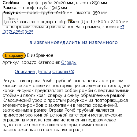
Стойки
— проф. труба 20×20 мм., высота 850 мм.
Рамка
— проф. труба 15×15 мм.
Рисунок
— проф. труба 10×10 мм., высота 350 мм.
Цена указана за стандартный размер (Д х Ш) 1800 х 2200 мм.
По вопросам заказа и расчета под Ваш размер, звоните
+7
(937) 425-93-25
В ИЗБРАННОЕ
УДАЛИТЬ ИЗ ИЗБРАННОГО
В избранное
В корзину
Артикул:
100470
Категория:
Ограды
Описание
Детали
Отзывы (0)
Ритуальная ограда Ромб трубный, выполненная в строгом
классическом стиле из повторяющихся элементов холодной
ковки. Рисунок представляет собой ромбы с вертикальными
стойками вдоль края, сверху и снизу обрамленные рамкой.
Классический узор с простым рисунком из повторяющихся
элементов-ромбов с заклепками в местах соединений,
заключенных в рамке. Ограда Ромб трубный является
примером экономной ценовой категории металлических
оградок на могилу; техника исполнения подразумевает
однотонные повторяющиеся узоры, симметрично
расположенные на всех гранях ограды.