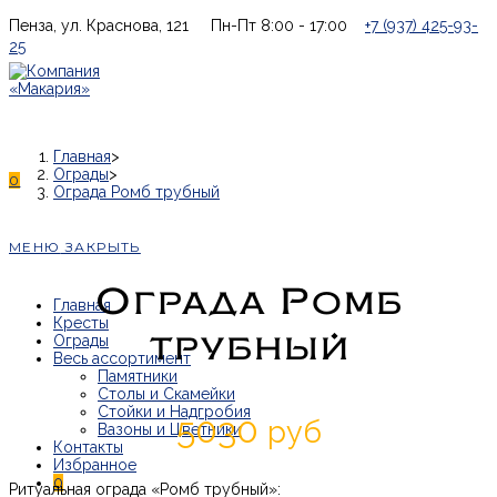
Перейти
Пенза, ул. Краснова, 121
Пн-Пт 8:00 - 17:00
+7 (937) 425-93-
к
25
содержимому
Главная
>
Ограды
>
0
Ограда Ромб трубный
МЕНЮ
ЗАКРЫТЬ
Ограда Ромб
Главная
Кресты
трубный
Ограды
Весь ассортимент
Памятники
Столы и Скамейки
Стойки и Надгробия
5030
руб
Вазоны и Цветники
Контакты
0
Ритуальная ограда «Ромб трубный»: