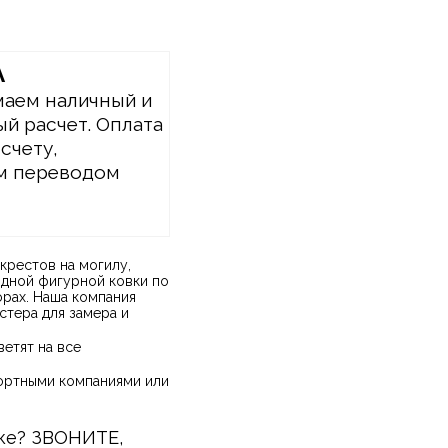
А
аем наличный и
й расчет. Оплата
 счету,
м переводом
крестов на могилу,
одной фигурной ковки по
рах. Наша компания
стера для замера и
етят на все
портными компаниями или
вке? ЗВОНИТЕ,