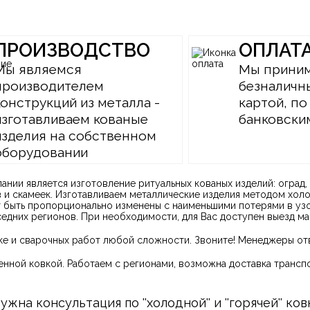
ПРОИЗВОДСТВО
ОПЛАТ
Мы являемся
Мы приним
производителем
безналичны
конструкций из металла -
картой, по
изготавливаем кованые
банковски
изделия на собственном
оборудовании
нии является изготовление ритуальных кованых изделий: оград, 
ов и скамеек. Изготавливаем металлические изделия методом хол
 быть пропорционально изменены с наименьшими потерями в узо
седних регионов. При необходимости, для Вас доступен выезд ма
е и сварочных работ любой сложности. Звоните! Менеджеры отв
венной ковкой. Работаем с регионами, возможна доставка транс
на консультация по ''холодной'' и ''горячей'' ко