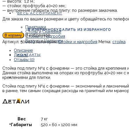
— высота: 1,2 м.;
— стойки: профтруба 40×20 мм.;
— внутренние габариты под плиту: по размерам заказчика.
ВЕСЬ АССОРТИМЕНТ
Для заказа по вашим размерам и цвету обращайтесь по телефо
Памятники
В ИЗБРАННОЕ
УДАЛИТЬ ИЗ ИЗБРАННОГО
Столы и Скамейки
В избранное
В корзину
Стойки и Надгробия
Вазоны и Цветники
Артикул:
500403
Категория:
Стойки и надгробия
Метка:
стойка
Описание
КОНТАКТЫ
Детали
Отзывы (0)
Стойка под плиту №4 с фонарями — это стойка для крепления 
Данная стойка выполнена на опорах из профтрубы 40×20 мм с 
креплениями для плитки.
Стойка под плиту №4 с фонарями — экономичный и лаконичный
в рамке, тем самым сокращая расходы на гранитный или мрамор
Детали
0
Вес
7 кг
Габариты
520 × 60 × 1200 мм