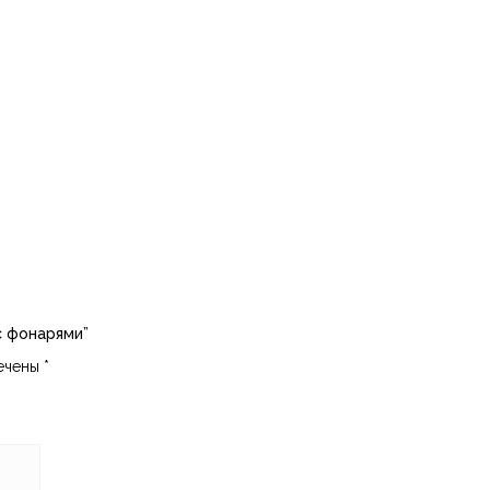
с фонарями”
мечены
*