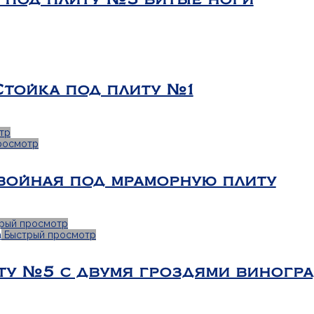
Стойка под плиту №1
тр
росмотр
войная под мраморную плиту
рый просмотр
Быстрый просмотр
ту №5 с двумя гроздями виногр