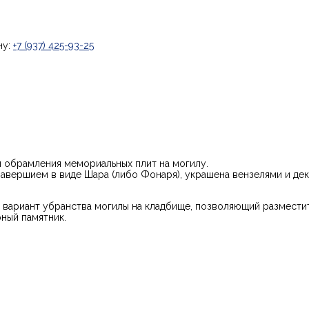
ну:
+7 (937) 425-93-25
и обрамления мемориальных плит на могилу.
навершием в виде Шара (либо Фонаря), украшена вензелями и д
 вариант убранства могилы на кладбище, позволяющий размести
ный памятник.