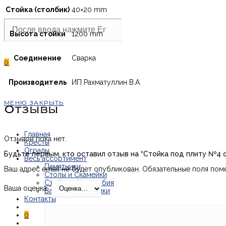
Стойка (столбик)
40×20 mm
Search
this
Высота стойки
1200 mm
website
Соединение
Сварка
0
Производитель
ИП Рахматуллин В.А.
МЕНЮ
ЗАКРЫТЬ
Отзывы
Главная
Отзывов пока нет.
Кресты
Ограды
Будьте первым, кто оставил отзыв на “Стойка под плиту №4 
Весь ассортимент
Памятники
Ваш адрес email не будет опубликован.
Обязательные поля по
Столы и Скамейки
Стойки и Надгробия
Ваша оценка
*
Вазоны и Цветники
Контакты
0