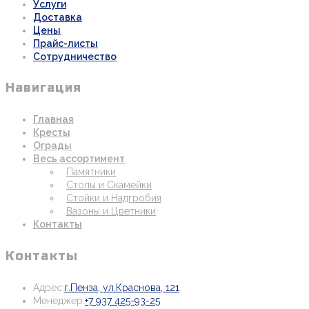
Услуги
Доставка
Цены
Прайс-листы
Сотрудничество
Навигация
Главная
Кресты
Ограды
Весь ассортимент
Памятники
Столы и Скамейки
Стойки и Надгробия
Вазоны и Цветники
Контакты
Контакты
Откроется
Адрес:
г.Пенза, ул.Краснова, 121
Откроется
в
Менеджер:
+7 937 425-93-25