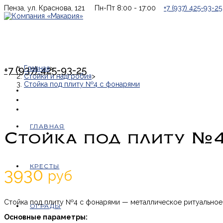
Перейти
Пенза, ул. Краснова, 121
Пн-Пт 8:00 - 17:00
+7 (937) 425-93-25
к
содержимому
Главная
>
+7 (937) 425-93-25
Стойки и надгробия
>
Стойка под плиту №4 с фонарями
ГЛАВНАЯ
Стойка под плиту №
КРЕСТЫ
3930
руб
Стойка под плиту №4 с фонарями — металлическое ритуальное 
ОГРАДЫ
Основные параметры: