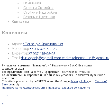
Памятники
Столы и Скамейки
Стойки и Надгробия
Вазоны и Цветники
Контакты
Контакты
Откроется
Адрес:
г.Пенза, ул.Краснова, 121
Откроется
в
Менеджер:
+7 937 425-93-25
Откроется
в
новой
Директор:
+7 937 425-95-95
в
вашем
вкладке
Email:
ritualagent58@gmail.com vadim.rakhmatullin.81@mail.r
вашем
приложении
Ритуальная компания "Макария", ИП Рахматуллин В.А. © Все права
приложении
защищены, 2021
Вся представленная на сайте информация носит исключительно
ознакомительный характер и ни при каких условиях не является публичной
офертой.
This site is protected by reCAPTCHA and the Google
Privacy Policy
and
Terms of
Service
apply.
Политика конфиденциальности
|
Пользовательское соглашение
×
×