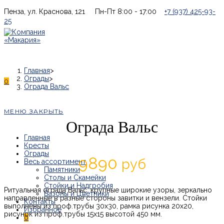
Перейти
Пенза, ул. Краснова, 121
Пн-Пт 8:00 - 17:00
+7 (937) 425-93-
к
25
содержимому
Главная
>
Ограды
>
0
Ограда Вальс
МЕНЮ
ЗАКРЫТЬ
Ограда Вальс
Главная
Кресты
Ограды
9890
руб
Весь ассортимент
Памятники
Столы и Скамейки
Стойки и Надгробия
Ритуальная ограда Вальс: крупные широкие узоры, зеркально
Вазоны и Цветники
направленные в разные стороны завитки и вензели. Стойки
Контакты
выполнены из проф.трубы 30х30, рамка рисунка 20х20,
рисунок из проф.трубы 15х15 высотой 450 мм.
0