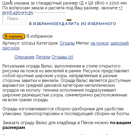
Цена указана за стандартный размер (Д х Ш) 1800 х 2200 мм.
По вопросам заказа и расчета под Ваш размер, звоните
+7
(937) 425-93-25
В ИЗБРАННОЕ
УДАЛИТЬ ИЗ ИЗБРАННОГО
В избранное
В корзину
Артикул:
100414
Категория:
Ограды
Метки:
на поясе
,
широкий
рисунок
Описание
Детали
Отзывы (0)
Ритуальная ограда Вальс, выполненная в стиле открытого
рисунка на поясе из вензелей в рамке. Рисунок представляет
собой крупные широкие узоры, направленные в разные
стороны завитки и вензели. Ограда Вальс является доступным
вариантом средней ценовой категории металлических
оградок на могилу; техника исполнения подразумевает
широкие размашистые узоры, симметрично расположенные
на всех гранях ограды.
Ограды изготавливаются сборно-разборные для удобства
упаковки, транспортировки и последующей сборки на болты.
Заказать ограду Вальс для кладбища в Пензе можно
по вашим
размерам
.