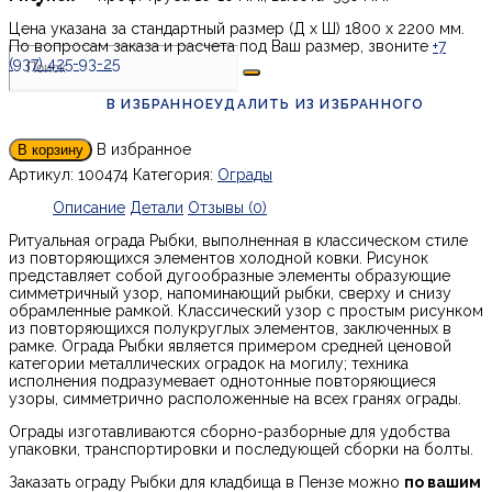
Цена указана за стандартный размер (Д х Ш) 1800 х 2200 мм.
По вопросам заказа и расчета под Ваш размер, звоните
+7
(937) 425-93-25
В ИЗБРАННОЕ
УДАЛИТЬ ИЗ ИЗБРАННОГО
В избранное
В корзину
Артикул:
100474
Категория:
Ограды
Описание
Детали
Отзывы (0)
Ритуальная ограда Рыбки, выполненная в классическом стиле
из повторяющихся элементов холодной ковки. Рисунок
представляет собой дугообразные элементы образующие
симметричный узор, напоминающий рыбки, сверху и снизу
обрамленные рамкой. Классический узор с простым рисунком
из повторяющихся полукруглых элементов, заключенных в
рамке. Ограда Рыбки является примером средней ценовой
категории металлических оградок на могилу; техника
исполнения подразумевает однотонные повторяющиеся
узоры, симметрично расположенные на всех гранях ограды.
Ограды изготавливаются сборно-разборные для удобства
упаковки, транспортировки и последующей сборки на болты.
Заказать ограду Рыбки для кладбища в Пензе можно
по вашим