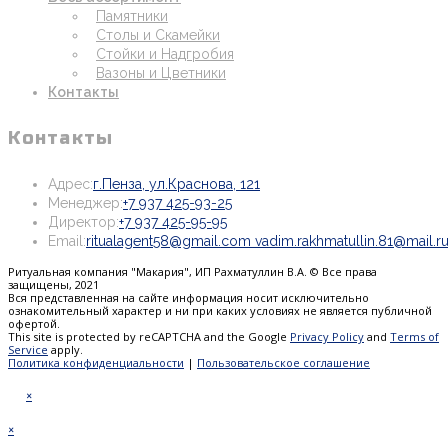
Памятники
Столы и Скамейки
Стойки и Надгробия
Вазоны и Цветники
Контакты
Контакты
Откроется
Адрес:
г.Пенза, ул.Краснова, 121
Откроется
в
Менеджер:
+7 937 425-93-25
Откроется
в
новой
Директор:
+7 937 425-95-95
в
вашем
вкладке
Email:
ritualagent58@gmail.com vadim.rakhmatullin.81@mail.r
вашем
приложении
Ритуальная компания "Макария", ИП Рахматуллин В.А. © Все права
приложении
защищены, 2021
Вся представленная на сайте информация носит исключительно
ознакомительный характер и ни при каких условиях не является публичной
офертой.
This site is protected by reCAPTCHA and the Google
Privacy Policy
and
Terms of
Service
apply.
Политика конфиденциальности
|
Пользовательское соглашение
×
×