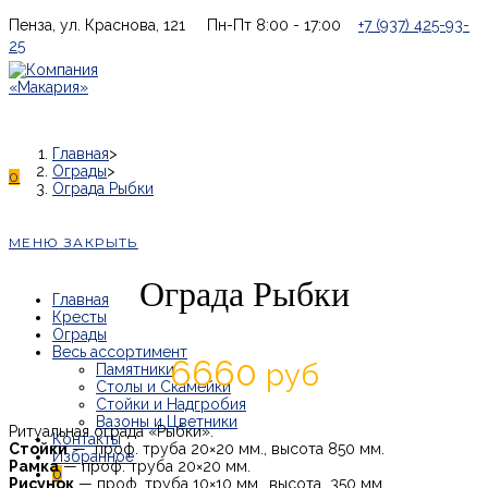
Перейти
Пенза, ул. Краснова, 121
Пн-Пт 8:00 - 17:00
+7 (937) 425-93-
к
25
содержимому
Главная
>
Ограды
>
0
Ограда Рыбки
МЕНЮ
ЗАКРЫТЬ
Ограда Рыбки
Главная
Кресты
Ограды
Весь ассортимент
6660
руб
Памятники
Столы и Скамейки
Стойки и Надгробия
Вазоны и Цветники
Ритуальная ограда «Рыбки»:
Контакты
Стойки
— проф. труба 20×20 мм., высота 850 мм.
Рамка
— проф. труба 20×20 мм.
0
Рисунок
— проф. труба 10×10 мм., высота 350 мм.