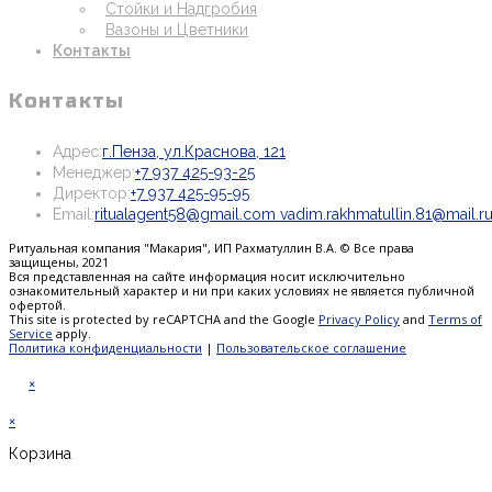
Стойки и Надгробия
Вазоны и Цветники
Контакты
Контакты
Откроется
Адрес:
г.Пенза, ул.Краснова, 121
Откроется
в
Менеджер:
+7 937 425-93-25
Откроется
в
новой
Директор:
+7 937 425-95-95
в
вашем
вкладке
Email:
ritualagent58@gmail.com vadim.rakhmatullin.81@mail.r
вашем
приложении
Ритуальная компания "Макария", ИП Рахматуллин В.А. © Все права
приложении
защищены, 2021
Вся представленная на сайте информация носит исключительно
ознакомительный характер и ни при каких условиях не является публичной
офертой.
This site is protected by reCAPTCHA and the Google
Privacy Policy
and
Terms of
Service
apply.
Политика конфиденциальности
|
Пользовательское соглашение
×
×
Корзина