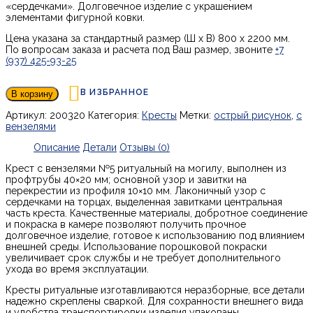
«сердечками». Долговечное изделие с украшением
элементами фигурной ковки.
Цена указана за стандартный размер (Ш х В) 800 х 2200 мм.
По вопросам заказа и расчета под Ваш размер, звоните
+7
(937) 425-93-25
В ИЗБРАННОЕ
В корзину
Артикул:
200320
Категория:
Кресты
Метки:
острый рисунок
,
с
вензелями
Описание
Детали
Отзывы (0)
Крест с вензелями №5 ритуальный на могилу, выполнен из
профтрубы 40×20 мм; основной узор и завитки на
перекрестии из профиля 10×10 мм. Лаконичный узор с
сердечками на торцах, выделенная завитками центральная
часть креста. Качественные материалы, добротное соединение
и покраска в камере позволяют получить прочное
долговечное изделие, готовое к использованию под влиянием
внешней среды. Использование порошковой покраски
увеличивает срок службы и не требует дополнительного
ухода во время эксплуатации.
Кресты ритуальные изготавливаются неразборные, все детали
надежно скреплены сваркой. Для сохранности внешнего вида
и удобства транспортировки изделия упакованы.