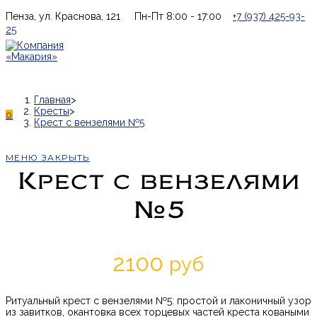
Перейти
Пенза, ул. Краснова, 121
Пн-Пт 8:00 - 17:00
+7 (937) 425-93-
к
25
содержимому
Главная
>
Кресты
>
0
Крест с вензелями №5
МЕНЮ
ЗАКРЫТЬ
Крест с вензелями
№5
2100
руб
Ритуальный крест с вензелями №5: простой и лаконичный узор
из завитков, окантовка всех торцевых частей креста коваными