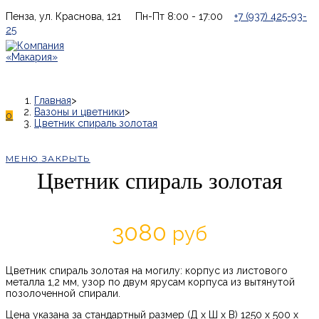
Перейти
Пенза, ул. Краснова, 121
Пн-Пт 8:00 - 17:00
+7 (937) 425-93-
к
25
содержимому
Главная
>
Вазоны и цветники
>
0
Цветник спираль золотая
МЕНЮ
ЗАКРЫТЬ
Цветник спираль золотая
3080
руб
Цветник спираль золотая на могилу: корпус из листового
металла 1,2 мм, узор по двум ярусам корпуса из вытянутой
позолоченной спирали.
Цена указана за стандартный размер (Д х Ш х В) 1250 х 500 х