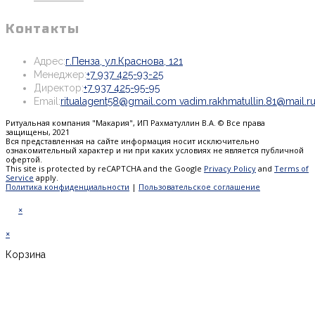
Контакты
Откроется
Адрес:
г.Пенза, ул.Краснова, 121
Откроется
в
Менеджер:
+7 937 425-93-25
Откроется
в
новой
Директор:
+7 937 425-95-95
в
вашем
вкладке
Email:
ritualagent58@gmail.com vadim.rakhmatullin.81@mail.r
вашем
приложении
Ритуальная компания "Макария", ИП Рахматуллин В.А. © Все права
приложении
защищены, 2021
Вся представленная на сайте информация носит исключительно
ознакомительный характер и ни при каких условиях не является публичной
офертой.
This site is protected by reCAPTCHA and the Google
Privacy Policy
and
Terms of
Service
apply.
Политика конфиденциальности
|
Пользовательское соглашение
×
×
Корзина