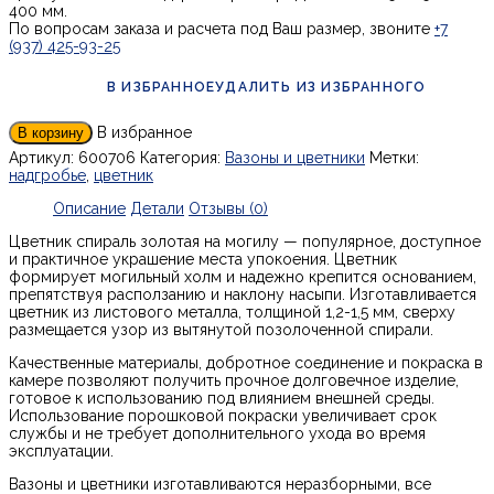
400 мм.
По вопросам заказа и расчета под Ваш размер, звоните
+7
(937) 425-93-25
В ИЗБРАННОЕ
УДАЛИТЬ ИЗ ИЗБРАННОГО
В избранное
В корзину
Артикул:
600706
Категория:
Вазоны и цветники
Метки:
надгробье
,
цветник
Описание
Детали
Отзывы (0)
Цветник спираль золотая на могилу — популярное, доступное
и практичное украшение места упокоения. Цветник
формирует могильный холм и надежно крепится основанием,
препятствуя расползанию и наклону насыпи. Изготавливается
цветник из листового металла, толщиной 1,2-1,5 мм, сверху
размещается узор из вытянутой позолоченной спирали.
Качественные материалы, добротное соединение и покраска в
камере позволяют получить прочное долговечное изделие,
готовое к использованию под влиянием внешней среды.
Использование порошковой покраски увеличивает срок
службы и не требует дополнительного ухода во время
эксплуатации.
Вазоны и цветники изготавливаются неразборными, все