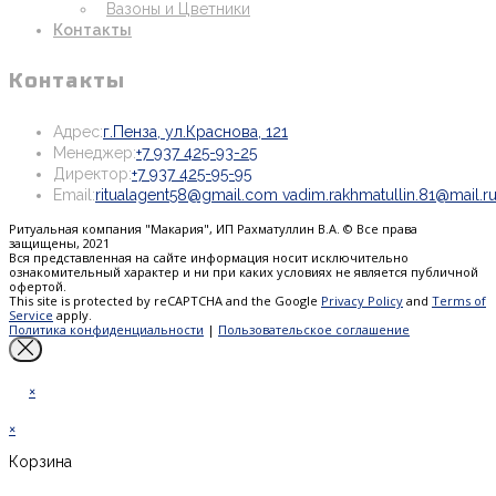
Вазоны и Цветники
Контакты
Контакты
Откроется
Адрес:
г.Пенза, ул.Краснова, 121
Откроется
в
Менеджер:
+7 937 425-93-25
Откроется
в
новой
Директор:
+7 937 425-95-95
в
вашем
вкладке
Email:
ritualagent58@gmail.com vadim.rakhmatullin.81@mail.r
вашем
приложении
Ритуальная компания "Макария", ИП Рахматуллин В.А. © Все права
приложении
защищены, 2021
Вся представленная на сайте информация носит исключительно
ознакомительный характер и ни при каких условиях не является публичной
офертой.
This site is protected by reCAPTCHA and the Google
Privacy Policy
and
Terms of
Service
apply.
Политика конфиденциальности
|
Пользовательское соглашение
×
×
Корзина